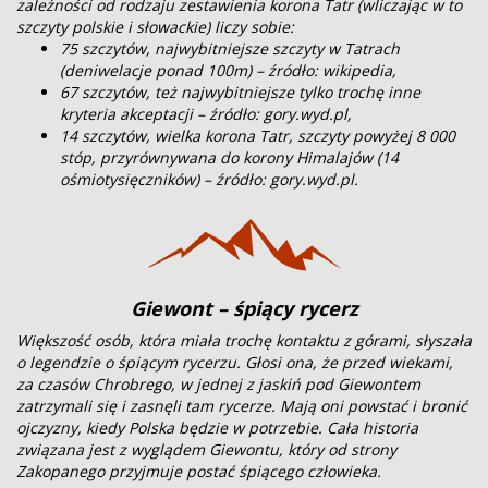
zależności od rodzaju zestawienia korona Tatr (wliczając w to
szczyty polskie i słowackie) liczy sobie:
75 szczytów, najwybitniejsze szczyty w Tatrach
(deniwelacje ponad 100m) – źródło: wikipedia,
67 szczytów, też najwybitniejsze tylko trochę inne
kryteria akceptacji – źródło: gory.wyd.pl,
14 szczytów, wielka korona Tatr, szczyty powyżej 8 000
stóp, przyrównywana do korony Himalajów (14
ośmiotysięczników) – źródło: gory.wyd.pl.
Giewont – śpiący rycerz
Większość osób, która miała trochę kontaktu z górami, słyszała
o legendzie o śpiącym rycerzu. Głosi ona, że przed wiekami,
za czasów Chrobrego, w jednej z jaskiń pod Giewontem
zatrzymali się i zasnęli tam rycerze. Mają oni powstać i bronić
ojczyzny, kiedy Polska będzie w potrzebie. Cała historia
związana jest z wyglądem Giewontu, który od strony
Zakopanego przyjmuje postać śpiącego człowieka.