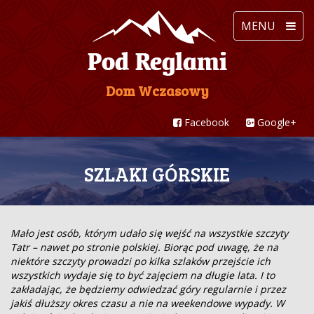
Toggle
MENU
navigat
Dom Wczasowy
Facebook
Google+
SZLAKI GÓRSKIE
Mało jest osób, którym udało się wejść na wszystkie szczyty
Tatr – nawet po stronie polskiej. Biorąc pod uwagę, że na
niektóre szczyty prowadzi po kilka szlaków przejście ich
wszystkich wydaje się to być zajęciem na długie lata. I to
zakładając, że będziemy odwiedzać góry regularnie i przez
jakiś dłuższy okres czasu a nie na weekendowe wypady. W