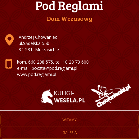
Pod Reglami
Dom Wczasowy
Andrzej Chowaniec
ul.Sądelska 55b
34-531, Murzasichle
kom.
668 208 575
, tel.
18 20 73 600
e-mail: poczta@pod.reglami.pl
www.pod.reglami.pl
WITAMY
GALERIA