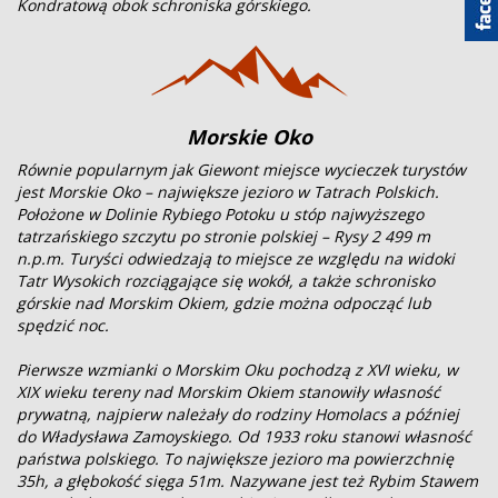
Kondratową obok schroniska górskiego.
Morskie Oko
Równie popularnym jak Giewont miejsce wycieczek turystów
jest Morskie Oko – największe jezioro w Tatrach Polskich.
Położone w Dolinie Rybiego Potoku u stóp najwyższego
tatrzańskiego szczytu po stronie polskiej – Rysy 2 499 m
n.p.m. Turyści odwiedzają to miejsce ze względu na widoki
Tatr Wysokich rozciągające się wokół, a także schronisko
górskie nad Morskim Okiem, gdzie można odpocząć lub
spędzić noc.
Pierwsze wzmianki o Morskim Oku pochodzą z XVI wieku, w
XIX wieku tereny nad Morskim Okiem stanowiły własność
prywatną, najpierw należały do rodziny Homolacs a później
do Władysława Zamoyskiego. Od 1933 roku stanowi własność
państwa polskiego. To największe jezioro ma powierzchnię
35h, a głębokość sięga 51m. Nazywane jest też Rybim Stawem