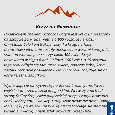
Krzyż na Giewoncie
Dodatkowym znakiem rozpoznawczym jest krzyż umieszczony
na szczycie góry, upamiętnia 1 900 rocznicę narodzin
Chrystusa. Cała konstrukcja waży 1 819 kg, na Halę
Kondratową elementy zostały dostarczone wozami konnymi a
stamtąd wnosiło je na szczyt około 500 osób. Krzyż
postawiono w ciągu 6 dni – 9 lipca 1 901 roku, a 19 sierpnia
tego roku odbyła się tam msza święta, podczas której krzyż
został uroczyście poświęcony. Od 2 007 roku znajduje się na
liście rejestru zabytków.
Wybierając się na wycieczkę na Giewont, mamy możliwość
wejścia tam trzema szlakami górskimi. Pierwszy z nich od
strony Doliny Strążyskiej (najczęściej uczęszczany), prowadzi
obok wodospadu Siklawicy. Drugi szlak prowadzi przez Dolinę
Małej Łąki, po wejściu na Wielką turnię rozciąga się stamtąd
wspaniały widok, innym szlak prowadzi przez Halę